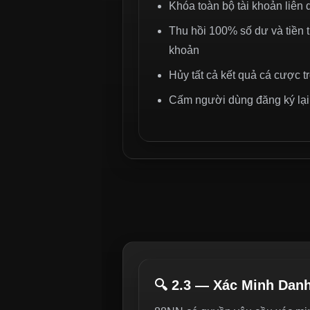
Khóa toàn bộ tài khoản liên 
Thu hồi 100% số dư và tiền t
khoản
Hủy tất cả kết quả cá cược t
Cấm người dùng đăng ký lại 
🔍 2.3 — Xác Minh Danh