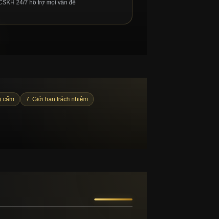
CSKH 24/7 hỗ trợ mọi vấn đề
bị cấm
7. Giới hạn trách nhiệm