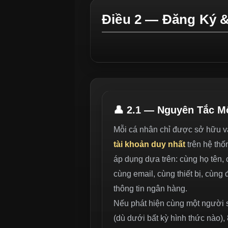
Điều 2 — Đăng Ký 
👤 2.1 — Nguyên Tắc M
Mỗi cá nhân chỉ được sở hữu 
tài khoản duy nhất
trên hệ th
áp dụng dựa trên: cùng họ tên, 
cùng email, cùng thiết bị, cùng 
thông tin ngân hàng.
Nếu phát hiện cùng một người 
(dù dưới bất kỳ hình thức nào)