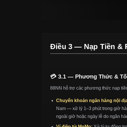
Điều 3 — Nạp Tiền & 
💳 3.1 — Phương Thức & Tố
88NN hỗ trợ các phương thức nạp tiề
Chuyển khoản ngân hàng nội địa
Nam — xử lý 1–3 phút trong giờ hà
ngoài giờ hoặc ngày lễ do ngân hàn
Ví điện tử MoMo:
Xử lý tự động tr