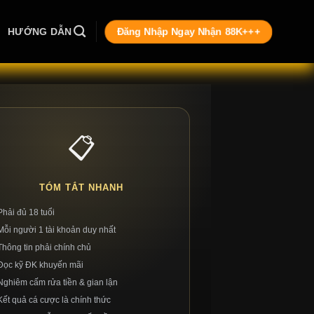
HƯỚNG DẪN
Đăng Nhập Ngay Nhận 88K+++
📋
TÓM TẮT NHANH
Phải đủ 18 tuổi
Mỗi người 1 tài khoản duy nhất
Thông tin phải chính chủ
Đọc kỹ ĐK khuyến mãi
Nghiêm cấm rửa tiền & gian lận
Kết quả cá cược là chính thức