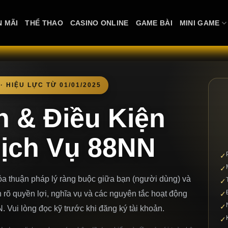
 MÃI
THỂ THAO
CASINO ONLINE
GAME BÀI
MINI GAME
· HIỆU LỰC TỪ 01/01/2025
 & Điều Kiện
ịch Vụ 88NN
✓
✓
hỏa thuận pháp lý ràng buộc giữa bạn (người dùng) và
✓
rõ quyền lợi, nghĩa vụ và các nguyên tắc hoạt động
✓
✓
. Vui lòng đọc kỹ trước khi đăng ký tài khoản.
✓