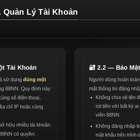
& Quản Lý Tài Khoản
ột Tài Khoản
🔐 2.2 — Bảo Mậ
và sử dụng
đúng một
Người dùng hoàn toàn 
ống 88NN. Quy định này
mật thông tin đăng nhậ
Không chia sẻ tên 
cùng số điện thoại,
rút tiền với bất kỳ 
địa chỉ IP hoặc cùng
viên 88NN
sở hữu nhiều tài khoản
Không đăng nhập trê
, 88NN có quyền:
mật khẩu trên trình