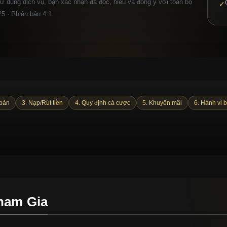
sử dụng dịch vụ, bạn xác nhận đã đọc, hiểu và đồng ý với toàn bộ
✓
5 · Phiên bản 4.1
hoản
3. Nạp/Rút tiền
4. Quy định cá cược
5. Khuyến mãi
6. Hành vi 
ham Gia