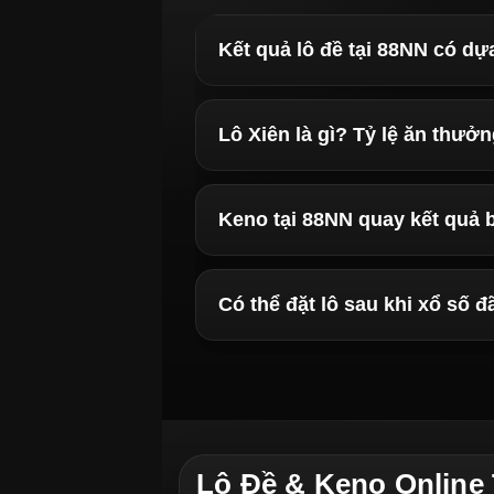
Kết quả lô đề tại 88NN có dự
Lô Xiên là gì? Tỷ lệ ăn thưở
Keno tại 88NN quay kết quả 
Có thể đặt lô sau khi xổ số
Lô Đề & Keno Online 