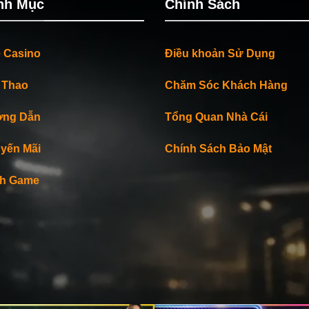
nh Mục
Chính Sách
e Casino
Điều khoản Sử Dụng
 Thao
Chăm Sóc Khách Hàng
ớng Dẫn
Tổng Quan Nhà Cái
yến Mãi
Chính Sách Bảo Mật
h Game