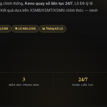
g chính thống,
Keno quay số liên tục 24/7
, Lô Đề tỷ lệ
ề. Kết quả dựa trên XSMB/XSMT/XSMN chính thức — minh
 Lô Đề
🎯 Lô Xiên 2/3/4
📊 Thống Kê Lô
3
24/7
MIỀN BẮC-TRUNG-NAM
KENO LIÊN TỤC