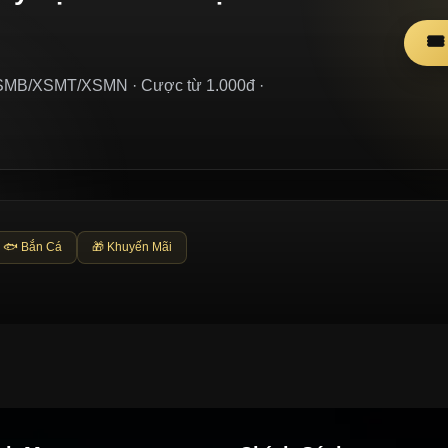
🎟
ừ XSMB/XSMT/XSMN · Cược từ 1.000đ ·
🐟 Bắn Cá
🎁 Khuyến Mãi