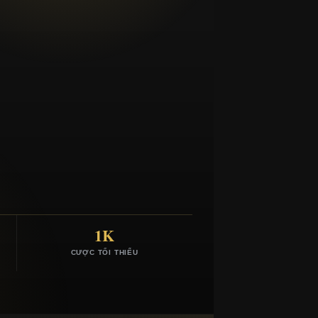
1K
CƯỢC TỐI THIỂU