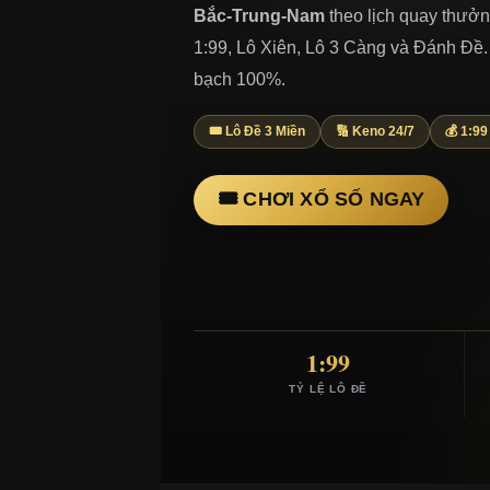
Bắc-Trung-Nam
theo lịch quay thưởn
1:99, Lô Xiên, Lô 3 Càng và Đánh Đ
bạch 100%.
🎟 Lô Đề 3 Miền
🔢 Keno 24/7
💰 1:99
🎟 CHƠI XỔ SỐ NGAY
1:99
TỶ LỆ LÔ ĐỀ