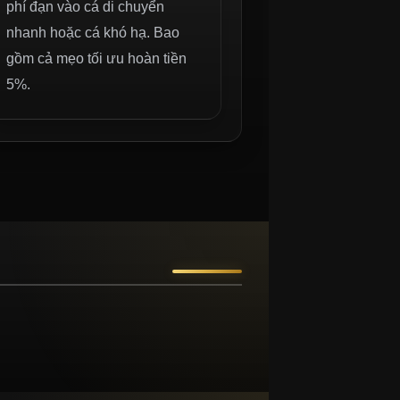
phí đạn vào cá di chuyển
nhanh hoặc cá khó hạ. Bao
gồm cả mẹo tối ưu hoàn tiền
5%.