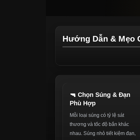
Hướng Dẫn & Mẹo 
🔫 Chọn Súng & Đạn
Phù Hợp
Mỗi loại súng có tỷ lệ sát
thương và tốc độ bắn khác
nhau. Súng nhỏ tiết kiệm đạn,