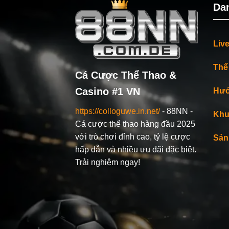
Da
Liv
Thể
Cá Cược Thể Thao &
Casino #1 VN
Hư
https://colloguwe.in.net/
- 88NN -
Khu
Cá cược thể thao hàng đầu 2025
với trò chơi đỉnh cao, tỷ lệ cược
Sản
hấp dẫn và nhiều ưu đãi đặc biệt.
Trải nghiệm ngay!