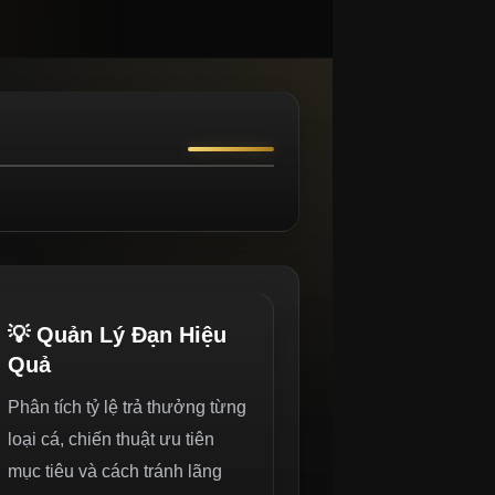
💡 Quản Lý Đạn Hiệu
Quả
Phân tích tỷ lệ trả thưởng từng
loại cá, chiến thuật ưu tiên
mục tiêu và cách tránh lãng