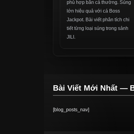
phù hợp bắn cá thường. Súng
lớn hiệu quả với cá Boss
Jackpot. Bài viết phân tích chi
tiết từng loại súng trong sảnh
JILI.
Bài Viết Mới Nhất —
[blog_posts_nav]